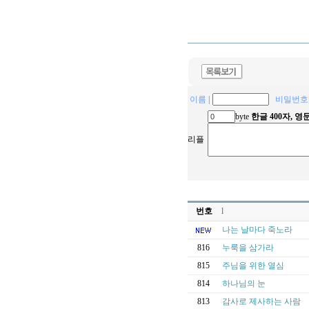
이름
|
비밀번호
byte
한글 400자, 
리플
번호
l
나는 날마다 죽노라
816
누룩을 삼가라
815
주님을 위한 열심
814
하나님의 눈
813
감사로 제사하는 사람