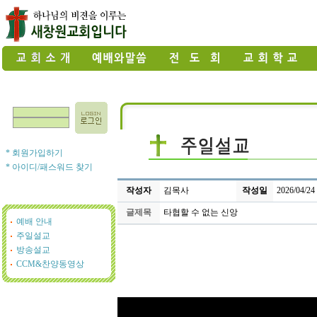
* 회원가입하기
* 아이디/패스워드 찾기
작성자
김목사
작성일
2026/04/24
글제목
타협할 수 없는 신앙
예배 안내
주일설교
방송설교
CCM&찬양동영상