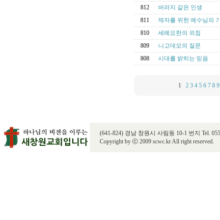
812
버러지 같은 인생
811
제자를 위한 예수님의 
810
세례요한의 외침
809
니고데모의 질문
808
시대를 밝히는 믿음
1
2
3
4
5
6
7
8
9
(641-824) 경남 창원시 사림동 10-1 번지 Tel. 055) 28
Copyright by ⓒ 2009 scwc.kr All right reserved.