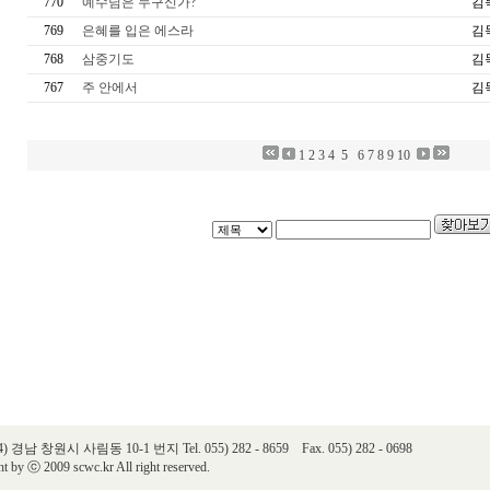
770
예수님은 누구신가?
김
769
은혜를 입은 에스라
김
768
삼중기도
김
767
주 안에서
김
1
2
3
4
5
6
7
8
9
10
24) 경남 창원시 사림동 10-1 번지 Tel. 055) 282 - 8659 Fax. 055) 282 - 0698
t by ⓒ 2009 scwc.kr All right reserved.