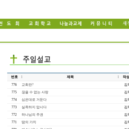
번호
l
제목
l
작
776
교회란?
김
775
끊을 수 없는 사랑
김
774
심은대로 거둔다
김
773
실족하지 맙시다
김
772
하나님의 주권
김
771
땀의 가치
김