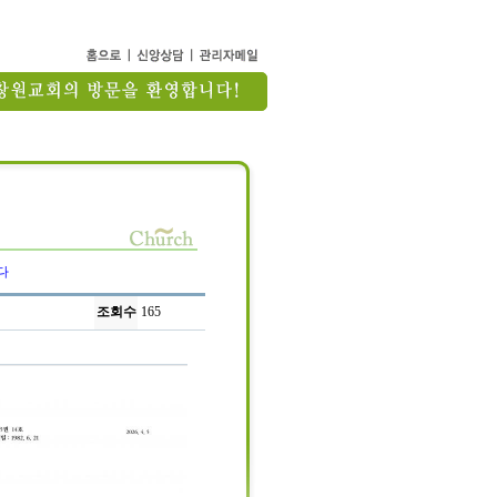
다
조회수
165